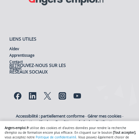
LIENS UTILES
Aldev
Apprentissage
Contact
RETROUVEZ-NOUS SUR LES
Widget
RÉSEAUX SOCIAUX
Lien vers notre page Facebook
Lien vers notre page Linked
Lien vers notre page Tw
Lien vers notre pa
Lien vers notre
Accessibilité : partiellement conforme
Gérer mes cookies
-
-
Mentions légales
Conditions générales d'utilisation
-
-
Politique de confidentialité
Nous contacter
-
- © 2026
SmartForum
Angers-emploi.fr
utilise des cookies et d'autres données pour rendre la recherche
d'emploi ou de formation encore plus efficace. En cliquant sur le bouton
[Tout accepter]
,
vous acceptez notre
Politique de confidentialité
. Vous pouvez également choisir de