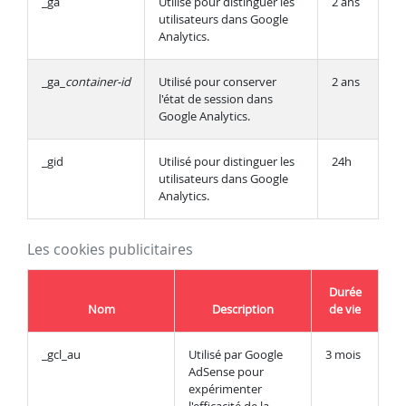
_ga
Utilisé pour distinguer les
2 ans
utilisateurs dans Google
Analytics.
_ga_
container-id
Utilisé pour conserver
2 ans
l'état de session dans
Google Analytics.
_gid
Utilisé pour distinguer les
24h
utilisateurs dans Google
Analytics.
Les cookies publicitaires
Durée
Nom
Description
de vie
_gcl_au
Utilisé par Google
3 mois
AdSense pour
expérimenter